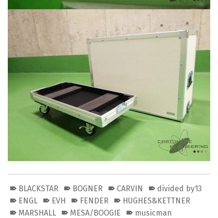
BLACKSTAR
BOGNER
CARVIN
divided by13
ENGL
EVH
FENDER
HUGHES&KETTNER
MARSHALL
MESA/BOOGIE
musicman