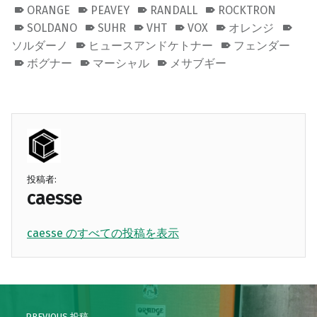
ORANGE
PEAVEY
RANDALL
ROCKTRON
SOLDANO
SUHR
VHT
VOX
オレンジ
ソルダーノ
ヒュースアンドケトナー
フェンダー
ボグナー
マーシャル
メサブギー
投稿者:
caesse
caesse のすべての投稿を表示
Skip back to main navigation
Post navigation
PREVIOUS 投稿