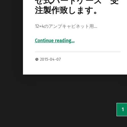
せ式ハードケース 受
注製作致します。
12×4のアンプキャビネット用…
Continue reading
…
“12×4 キャビネット 被せ式ハードケース 受注製作致します。”
2015-04-07
1