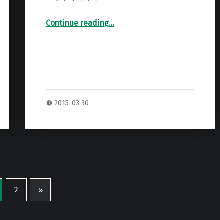
Continue reading
…
“BadCatUSA Hot Cat 30R ヘッドアンプ 専用ハードケース”
2015-03-30
2
»
Next page