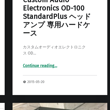
Electronics OD-100
StandardPlus ヘッド
アンプ 専用ハードケ
ース
カスタムオーディオエレクトロニク
ス OD…
Continue reading
…
“Custom Audio Electronics OD-100 StandardPlus ヘッドアンプ 専用ハードケース”
2015-05-20