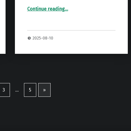
Continue reading
…
“FENDER TWIN REVERB COMBO コンボアンプ 専用ハードケース 2P”
2025-08-10
3
…
5
»
Next page