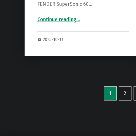
FENDER SuperSonic 60…
Continue reading
…
“FENDER SUPERSONIC 60 エンクロージャー アンプキャビネット 専用ハードケース 2P”
2025-10-11
1
2