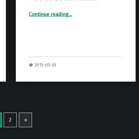
Continue reading
…
“BadCatUSA Hot Cat 30R ヘッドアンプ 専用ハードケース”
2015-03-30
2
»
Next page