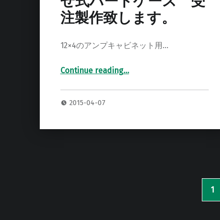
せ式ハードケース 受
注製作致します。
12×4のアンプキャビネット用…
Continue reading
…
“12×4 キャビネット 被せ式ハードケース 受注製作致します。”
2015-04-07
1