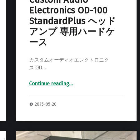
Electronics OD-100
StandardPlus ヘッド
アンプ 専用ハードケ
ース
カスタムオーディオエレクトロニク
ス OD…
Continue reading
…
“Custom Audio Electronics OD-100 StandardPlus ヘッドアンプ 専用ハードケース”
2015-05-20