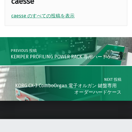
caesse
caesse のすべての投稿を表示
Skip back to main navigation
Post navigation
PREVIOUS 投稿
KEMPER PROFILING POWER RACK 専用ハードケース
NEXT 投稿
KORG CX-3 ComboOrgan 電子オルガン 鍵盤専用
オーダーハードケース