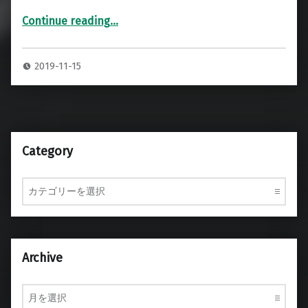
Continue reading
…
“MESA/BOOGIE 2×12” RECTIFIER HORIZONTAL キャビネット 専用ハードケース”
2019-11-15
Category
Category
Archive
Archive