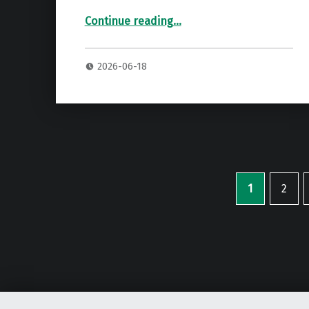
Continue reading
…
“MARSHALL 2061X HEAD ヘッドアンプ 専用ハードケース”
2026-06-18
1
2