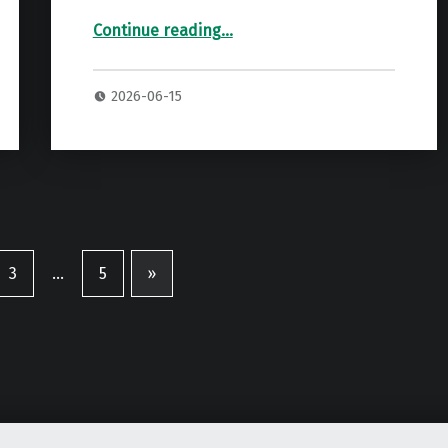
Continue reading
“SEQUENTIAL Trigon6 専用 オーダーハードケース”
…
2026-06-15
3
…
5
»
Next page