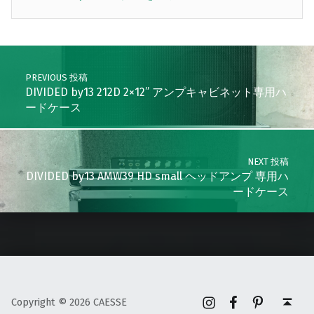
Skip back to main navigation
Post navigation
PREVIOUS 投稿
DIVIDED by13 212D 2×12” アンプキャビネット専用ハ
ードケース
NEXT 投稿
DIVIDED by13 AMW39 HD small ヘッドアンプ 専用ハ
ードケース
Instagram
Facebook
Pinterest
Back to top ↑
Copyright © 2026 CAESSE