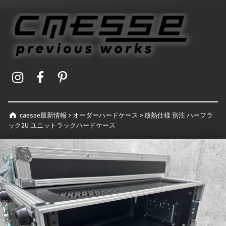
caesse最新情報
オーダーメイドハードケース製作事例
Instagram
Facebook
Pinterest
caesse最新情報
>
オーダーハードケース
>
放熱仕様 別注 ハーフラ
ック2U ユニットラックハードケース