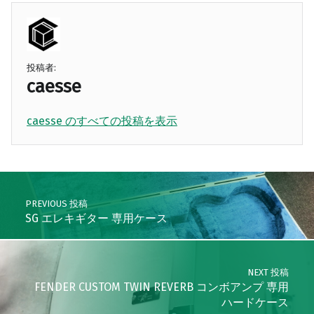
投稿者:
caesse
caesse のすべての投稿を表示
Skip back to main navigation
Post navigation
PREVIOUS 投稿
SG エレキギター 専用ケース
NEXT 投稿
FENDER CUSTOM TWIN REVERB コンボアンプ 専用
ハードケース