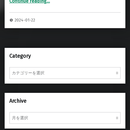
Continue reading
…
“BOGNER HELIOS JB45 ヘッドアンプ 専用ハードケース”
2024-01-22
Category
Category
Archive
Archive