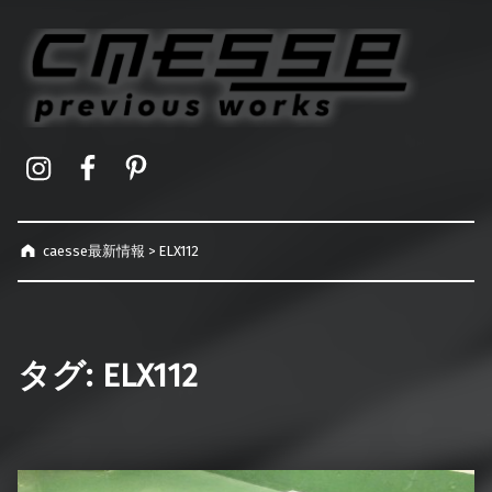
caesse最新情報
オーダーメイドハードケース製作事例
Instagram
Facebook
Pinterest
caesse最新情報
>
ELX112
タグ:
ELX112