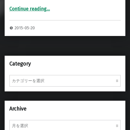
Continue reading
…
“Custom Audio Electronics OD-100 StandardPlus ヘッドアンプ 専用ハードケース”
2015-05-20
Category
Category
Archive
Archive