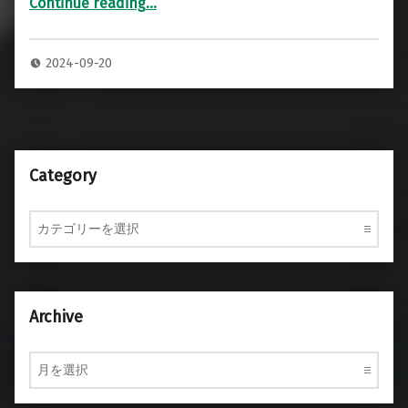
Continue reading
…
“FENDER 57CUSTOM TWINAMP COMBO コンボアンプ 専用ハードケース 2P”
2024-09-20
Category
Category
Archive
Archive