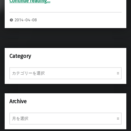
Continue reading
…
“C.E.ハードケース店舗什器・展示用什器”
2014-04-08
Category
Category
Archive
Archive