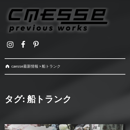
caesse最新情報
オーダーメイドハードケース製作事例
Instagram
Facebook
Pinterest
caesse最新情報
>
船トランク
タグ:
船トランク