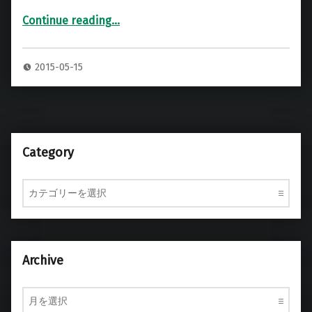
Continue reading
…
“15インチ液晶モニター専用ハードケース”
2015-05-15
Category
Category
Archive
Archive