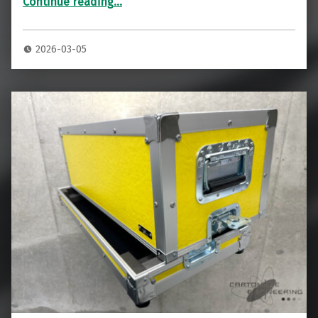
Continue reading
…
“DIVIDED by13 FTR37 HD ヘッドアンプ 専用ハードケース”
2026-03-05