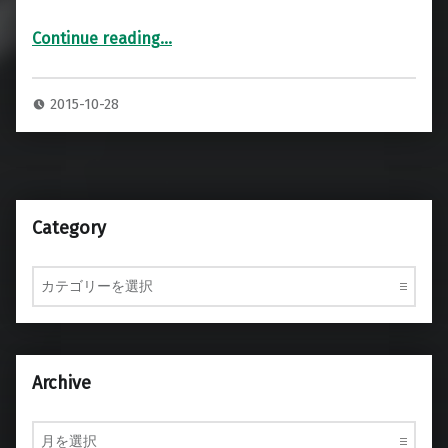
Continue reading
…
“B&W CM10 S2/ASW610/CM Centre 2 S2 スピーカー専用ハードケース”
2015-10-28
Category
Category
Archive
Archive