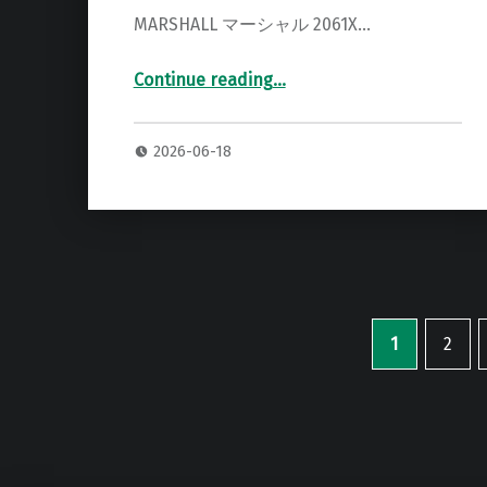
MARSHALL マーシャル 2061X…
Continue reading
…
“MARSHALL 2061X HEAD ヘッドアンプ 専用ハードケース”
2026-06-18
1
2