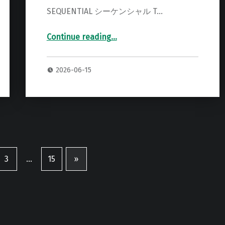
SEQUENTIAL シーケンシャル T…
Continue reading
“SEQUENTIAL Trigon6 専用 オーダーハードケース”
…
2026-06-15
3
…
15
»
Next page