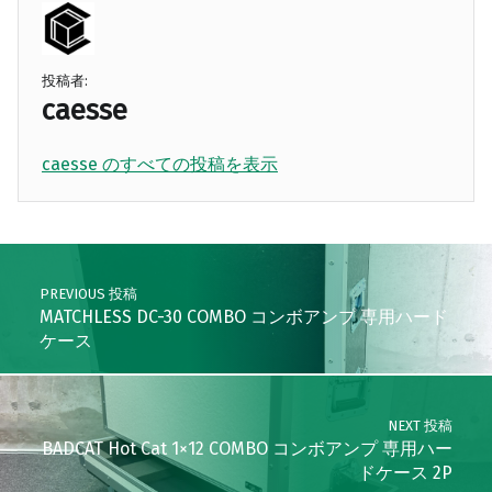
投稿者:
caesse
caesse のすべての投稿を表示
Skip back to main navigation
Post navigation
PREVIOUS 投稿
MATCHLESS DC-30 COMBO コンボアンプ 専用ハード
ケース
NEXT 投稿
BADCAT Hot Cat 1×12 COMBO コンボアンプ 専用ハー
ドケース 2P