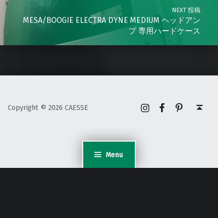
NEXT 投稿
MESA/BOOGIE ELECTRA DYNE MEDIUM ヘッドアン
プ 専用ハードケース
Instagram
Facebook
Pinterest
Back to top ↑
Copyright © 2026 CAESSE
Menu