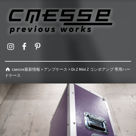
caesse最新情報
オーダーメイドハードケース製作事例
Instagram
Facebook
Pinterest
caesse最新情報
>
アンプケース
>
Dr.Z Mini Z コンボアンプ 専用ハー
ドケース