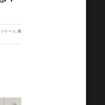
ードケース
,
機