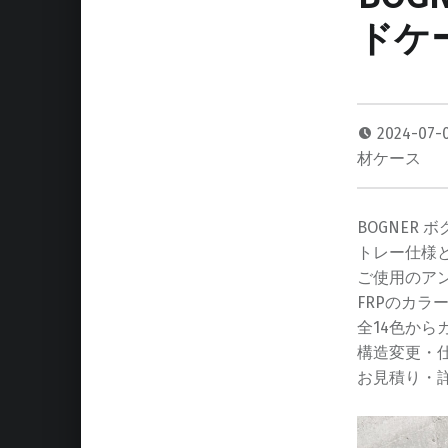
ドケ
2024-07-
材ケース
BOGNER ボ
トレー仕様
ご使用のア
FRPのカ
全14色から
構造変更・
お見積り・